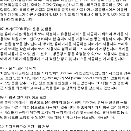
또한 작업을 마치신 후에는 로그아웃(log-out)하시고 웹브라우저를 종료하는 것이 바
람직합니다. 특히 다른 사람과 컴퓨터를 공유하여 사용하거나 공공장소에서 이용한
경우 개인정보가 다른 사람에게 알려지는 것을 막기 위해서 이와 같은 절차가 더욱 필
요하다고 하겠습니다.
07. 쿠키(COOKIE)의 운용 및 활용
본 홈페이지는 회원에게 보다 적절하고 유용한 서비스를 제공하기 위하여 쿠키를 사
용하여 회원이 로그인(Log in)하여 본 홈페이지를 이용하시는 동안 회원의 아이디(ID)
에 관한 정보를 알아냅니다. 쿠키란 홈페이지를 제공하는 서버에서 사용자의 브라우
저에 보내는 작은 데이터로서, 사용자의 컴퓨터 하드 드라이버에 저장됩니다. 쿠키를
통해 사용자 규모 및 빈도, 선호도, 방문경로 등을 측정할 수 있으며, 사용자의 관심분
야에 기초하여 회원들에게 보다 적절한 광고 및 서비스를 제공하는 데 사용됩니다.
08. 기술적, 관리적 대책
회원님이 제공하신 정보는 자체 방화벽(Fire Wall)과 침입탐지, 침입방지시스템을 갖추
고, 보안 인증 회사인 베리사인(Verisign)의 SSL(Secure Socket Layer) 방식 암호화 체계
시스템 등을 갖추어 개인 정보 보호에 만전을 기하고 있습니다. '회사'는 개인 정보 취
급 직원을 최소화하고 수시 교육을 통해 본 정책의 준수를 강조하고 있습니다.
09. 비회원 고객 개인정보 보호
본 홈페이지에서 비회원으로 온라인예약 또는 상담에 기재하신 항목은 관련한 용도
외에는 다른 어떠한 용도로도 사용하지 않습니다. 본 홈페이지가 비회원 고객께 특정
서비스를 제공하기 위하여 고객님의 동의 하에 성명 및 e-mail 주소, 휴대폰번호 등 간
단한 정보를 요청할 수 있으며 이는 해당 서비스 제공 용도로만 이용됩니다.
10. 전자우편주소 무단수집 거부