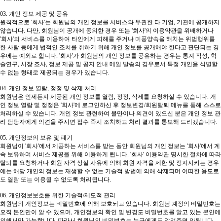
03. 개인 정보 제공 및 공유
원칙적으로 '회사'는 회원님의 개인 정보를 서비스와 무관한 타 기업, 기관에 공개하지
않습니다. 다만, 회원님이 공개에 동의한 경우 또는 '회사'의 이용약관을 위배하거나
'회사'의 서비스를 이용하여 타인에게 피해를 주거나 미풍양속을 해치는 위법행위를
한 사람 등에게 법적인 조치를 취하기 위해 개인 정보를 공개해야 한다고 판단되는 경
우에는 예외로 합니다. '회사'가 회원님의 개인 정보를 공유하는 경우는 통계 작성, 학
술연구, 시장 조사, 정보 제공 및 공지 안내 메일 발송의 경우로서 특정 개인을 식별할
수 없는 형태로 제공되는 경우가 있습니다.
04. 개인 정보 열람, 정정 및 삭제 처리
회원님은 언제든지 제공된 개인 정보를 열람, 정정, 삭제를 요청하실 수 있습니다. 개
인 정보 열람 및 정정은 '회사'에 로그인하신 후 정보변경/회원탈퇴 메뉴를 통해 스스로
처리하실 수 있습니다. 개인 정보 관련하여 불만이나 의견이 있으신 분은 개인 정보 관
리 담당자에게 의견을 주시면 접수 즉시 조치하고 처리 결과를 통보해 드리겠습니다.
05. 개인정보의 보유 및 폐기
회원님이 '회사'에서 제공하는 서비스를 받는 동안 회원님의 개인 정보는 '회사'에서 계
속 보유하며 서비스 제공을 위해 이용하게 됩니다. '회사' 이용약관 명시한 절차에 따라
탈퇴를 요청하거나 회원 자격 상실 사유에 의해 회원 자격을 제한 및 정지시키는 경우
에는 해당 개인의 정보는 재생할 수 없는 기술적 방법에 의해 삭제되며 어떠한 용도로
도 열람 또는 이용될 수 없도록 처리됩니다.
06. 개인정보보호를 위한 기술적/제도적 관리
회원님의 개인정보는 비밀번호에 의해 보호되고 있습니다. 회원님 계정의 비밀번호는
오직 본인만이 알 수 있으며, 개인정보의 확인 및 변경도 비밀번호를 알고 있는 본인에
의해서만 가능합니다. 따라서 회원님의 비밀번호는 누구에게도 알려주면 안됩니다.