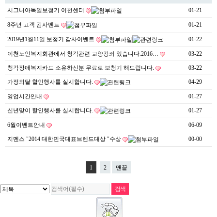
시그니아독일보청기 이천센터
01-21
8주년 고객 감사벤트
01-21
2019년1월11일 보청기 감사이벤트
01-22
이천노인복지회관에서 청각관련 교양강좌 있습니다.2016…
03-22
청각장애복지카드 소유하신분 무료로 보청기 해드립니다.
03-22
가정의달 할인행사를 실시합니다.
04-29
영업시간안내
01-27
신년맞이 할인행사를 실시합니다.
01-27
6월이벤트안내
06-09
지멘스 "2014 대한민국대표브렌드대상 "수상
00-00
1
2
맨끝