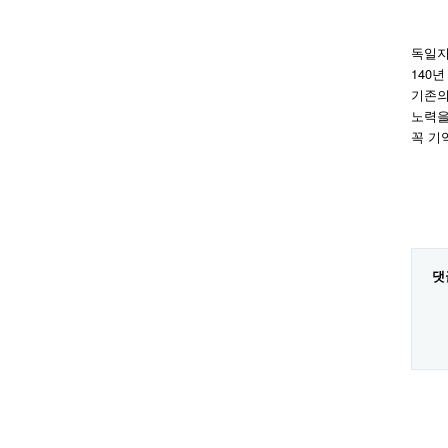
독일지
140
기존의
노력을
꼭 기
댓