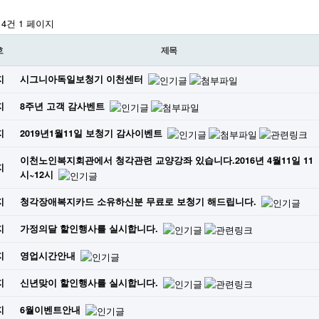
 14건
1 페이지
호
제목
지
시그니아독일보청기 이천센터
지
8주년 고객 감사벤트
지
2019년1월11일 보청기 감사이벤트
이천노인복지회관에서 청각관련 교양강좌 있습니다.2016년 4월11일 11
지
시~12시
지
청각장애복지카드 소유하신분 무료로 보청기 해드립니다.
지
가정의달 할인행사를 실시합니다.
지
영업시간안내
지
신년맞이 할인행사를 실시합니다.
지
6월이벤트안내