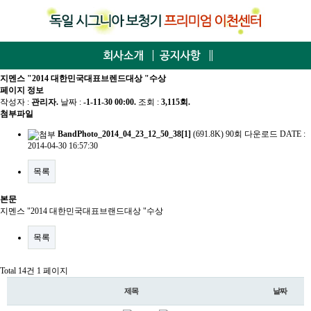
지멘스 "2014 대한민국대표브렌드대상 "수상
페이지 정보
작성자 :
관리자
.
날짜 :
-1-11-30 00:00.
조회 :
3,115회.
첨부파일
BandPhoto_2014_04_23_12_50_38[1]
(691.8K)
90회 다운로드
DATE :
2014-04-30 16:57:30
목록
본문
지멘스 "2014 대한민국대표브랜드대상 "수상
목록
Total 14건
1 페이지
제목
날짜