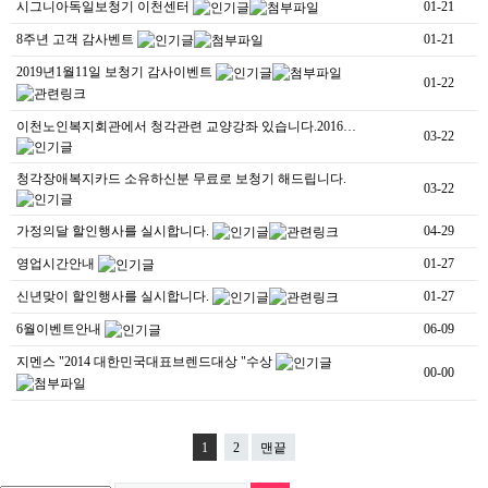
시그니아독일보청기 이천센터
01-21
8주년 고객 감사벤트
01-21
2019년1월11일 보청기 감사이벤트
01-22
이천노인복지회관에서 청각관련 교양강좌 있습니다.2016…
03-22
청각장애복지카드 소유하신분 무료로 보청기 해드립니다.
03-22
가정의달 할인행사를 실시합니다.
04-29
영업시간안내
01-27
신년맞이 할인행사를 실시합니다.
01-27
6월이벤트안내
06-09
지멘스 "2014 대한민국대표브렌드대상 "수상
00-00
1
2
맨끝